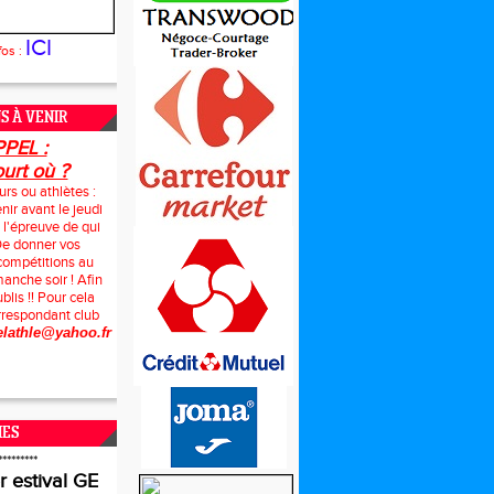
ICI
fos :
S À VENIR
PEL :
urt où ?
rs ou athlètes :
nir avant le jeudi
 l'épreuve de qui
 De donner vos
 compétitions au
manche soir ! Afin
ublis !! Pour cela
orrespondant club
elathle@yahoo.fr
IES
*********
r estival GE