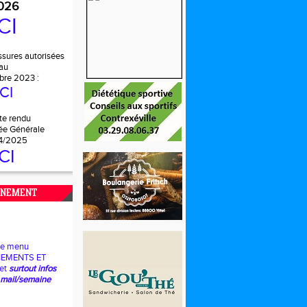
026
CI
ssures autorisées
au
bre 2023 :
ICI
e rendu
e Générale
4/2025
ICI
AINEMENT
 le menu
NEMENTS ET
et
surtout infos
 mail/semaine