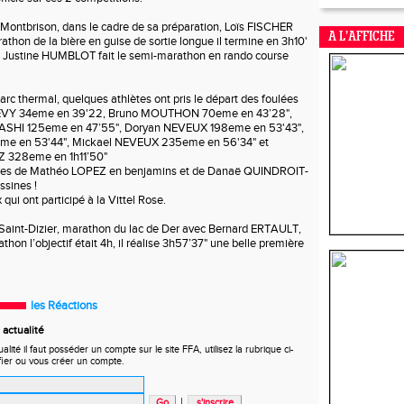
Montbrison, dans le cadre de sa préparation, Loïs FISCHER
A L’AFFICHE
athon de la bière en guise de sortie longue il termine en 3h10'
ue Justine HUMBLOT fait le semi-marathon en rando course
rc thermal, quelques athlètes ont pris le départ des foulées
 CLEVY 34eme en 39'22, Bruno MOUTHON 70eme en 43’28",
ASHI 125eme en 47’55", Doryan NEVEUX 198eme en 53'43",
me en 53'44", Mickael NEVEUX 235eme en 56'34" et
 328eme en 1h11’50"
toires de Mathéo LOPEZ en benjamins et de Danaë QUINDROIT-
sines !
qui ont participé à la Vittel Rose.
Saint-Dizier, marathon du lac de Der avec Bernard ERTAULT,
hon l’objectif était 4h, il réalise 3h57’37" une belle première
les Réactions
actualité
ité il faut posséder un compte sur le site FFA, utilisez la rubrique ci-
fier ou vous créer un compte.
|