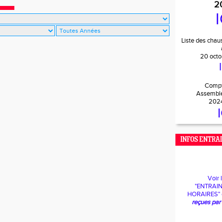
2
I
Liste des chau
20 octo
Compt
Assemblé
202
INFOS ENTR
Voir
"ENTRAI
HORAIRES" 
reçues par