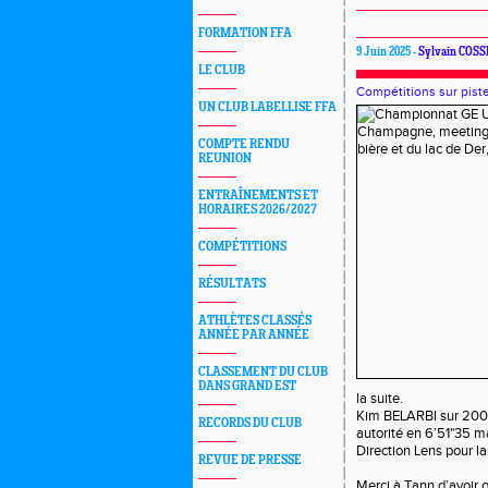
FORMATION FFA
9 Juin 2025 -
Sylvain COSS
LE CLUB
Compétitions sur pist
UN CLUB LABELLISE FFA
COMPTE RENDU
REUNION
ENTRAÎNEMENTS ET
HORAIRES 2026/2027
COMPÉTITIONS
RÉSULTATS
ATHLÈTES CLASSÉS
ANNÉE PAR ANNÉE
CLASSEMENT DU CLUB
DANS GRAND EST
la suite.
Kim BELARBI sur 200
RECORDS DU CLUB
autorité en 6’51"35 ma
Direction Lens pour la
REVUE DE PRESSE
Merci à Tann d’avoir o