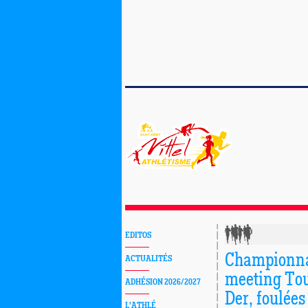
EDITOS
Championna
ACTUALITÉS
meeting Toul
ADHÉSION 2026/2027
Der, foulées
L'ATHLÉ