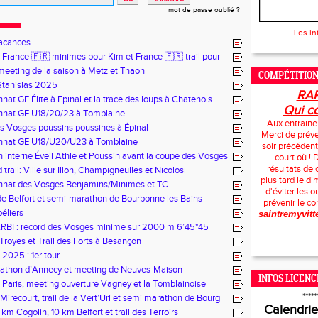
mot de passe oublié ?
Les in
acances
France 🇫🇷 minimes pour Kim et France 🇫🇷 trail pour
meeting de la saison à Metz et Thaon
COMPÉTITION
Stanislas 2025
RAP
at GE Élite à Epinal et la trace des loups à Chatenois
Qui co
nat GE U18/20/23 à Tomblaine
Aux entraineu
 Vosges poussins poussines à Épinal
Merci de préve
nat GE U18/U20/U23 à Tomblaine
soir précédent
 interne Éveil Athle et Poussin avant la coupe des Vosges
court où !
résultats de
rail: Ville sur Illon, Champigneulles et Nicolosi
plus tard le di
nat des Vosges Benjamins/Minimes et TC
d'éviter les o
e Belfort et semi-marathon de Bourbonne les Bains
prévenir le c
béliers
saintremyvitt
RBI : record des Vosges minime sur 2000 m 6’45"45
Troyes et Trail des Forts à Besançon
 2025 : 1er tour
athon d’Annecy et meeting de Neuves-Maison
INFOS LICENC
Paris, meeting ouverture Vagney et la Tomblainoise
*****
 Mirecourt, trail de la Vert’Uri et semi marathon de Bourg
Calendrie
ce
km Cogolin, 10 km Belfort et trail des Terroirs