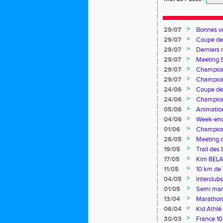
>
29/07
Bonnes v
>
29/07
Coupe de 
Franck
>
29/07
Derniers 
>
29/07
Meeting 
>
29/07
Championn
>
29/07
Champion
>
24/06
Coupe des
>
24/06
Champion
>
05/06
Animation
>
👍
04/06
Week-end t
>
01/06
Champion
>
26/05
Meeting d
>
19/05
Trail des 
>
17/05
Kim BELA
>
11/05
10 km de 
>
04/05
Interclubs
>
01/05
Semi mar
>
13/04
Marathon 
>
06/04
Kid Athlé
les Valen
>
30/03
France 10 