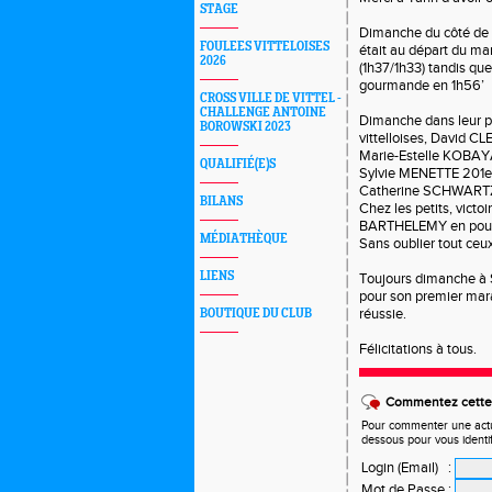
STAGE
Dimanche du côté de 
FOULEES VITTELOISES
était au départ du mar
2026
(1h37/1h33) tandis q
gourmande en 1h56’
CROSS VILLE DE VITTEL -
CHALLENGE ANTOINE
Dimanche dans leur pa
BOROWSKI 2023
vittelloises, David
Marie-Estelle KOBAY
QUALIFIÉ(E)S
Sylvie MENETTE 201e
Catherine SCHWARTZ
BILANS
Chez les petits, vic
BARTHELEMY en pous
MÉDIATHÈQUE
Sans oublier tout ceux 
LIENS
Toujours dimanche à 
pour son premier marat
réussie.
BOUTIQUE DU CLUB
Félicitations à tous.
Commentez cette 
Pour commenter une actual
dessous pour vous identi
Login (Email)
:
Mot de Passe
: