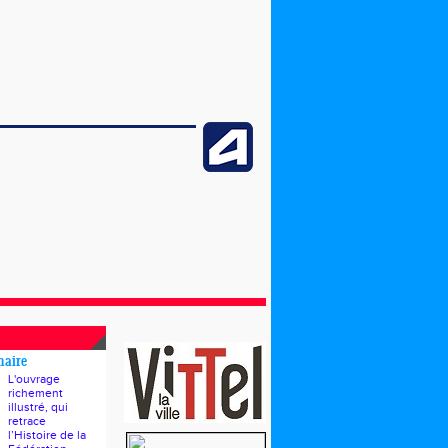
naire
L'ouvrage
richement
illustré, qui
retrace
l’Histoire de la