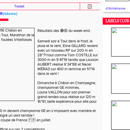
Tweet
d'Athlétisme.
IN
(rédacteur)
LABELS CLUB 
e
Résultats des 🔴🟡 du week-end :
Samedi soir à Toul dans le froid, la
pluie et le vent, Eline GILLARD revient
avec un nouveau RP sur 200 m en
28"71 tout comme Tom COSTILLE sur
3000 m en 9’41"19 tandis que Louison
AUBERT réalise 9’34"88 et Nacer
MÉRAD sur 400 m termine en 51"14
dans le vent !
Dimanche à Châlon en Champagne,
championnat GE minimes,
Louna VALLON pour son premier
grand rendez-vous réalise sur 120 m
16"91, belle expérience pour elle pour
0 m devient championne GE en s’imposant avec manière et
lgré un vent terrible !
 coupe de France 🇫🇷 en juillet.
fficié sur ces 2 compétitions.