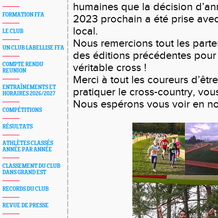
humaines que la décision d’ann
FORMATION FFA
2023 prochain a été prise avec
local.
LE CLUB
Nous remercions tout les parte
UN CLUB LABELLISE FFA
des éditions précédentes pour
COMPTE RENDU
véritable cross !
REUNION
Merci à tout les coureurs d’êtr
ENTRAÎNEMENTS ET
pratiquer le cross-country, vo
HORAIRES 2026/2027
Nous espérons vous voir en n
COMPÉTITIONS
RÉSULTATS
ATHLÈTES CLASSÉS
ANNÉE PAR ANNÉE
CLASSEMENT DU CLUB
DANS GRAND EST
RECORDS DU CLUB
REVUE DE PRESSE