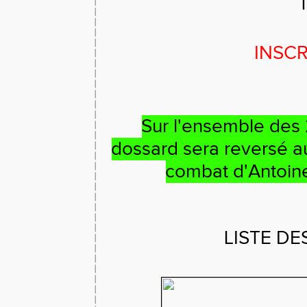
T
INSC
Sur l'ensemble des 
dossard sera reversé a
combat d'Antoine"
LISTE DE