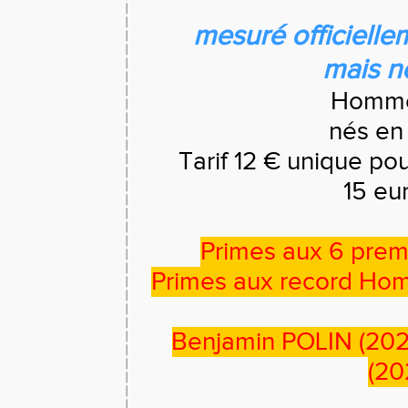
mesuré officielle
mais no
Homme
nés en
Tarif 12 € unique po
15 eu
Primes aux 6 pre
Primes aux record Ho
Benjamin POLIN (202
(20