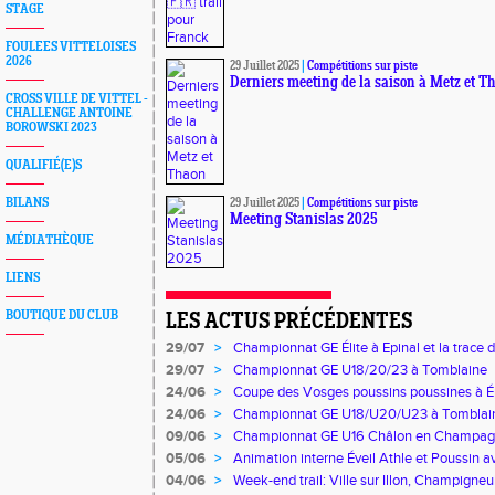
STAGE
FOULEES VITTELOISES
2026
29 Juillet 2025
|
Compétitions sur piste
Derniers meeting de la saison à Metz et T
CROSS VILLE DE VITTEL -
CHALLENGE ANTOINE
BOROWSKI 2023
QUALIFIÉ(E)S
BILANS
29 Juillet 2025
|
Compétitions sur piste
Meeting Stanislas 2025
MÉDIATHÈQUE
LIENS
BOUTIQUE DU CLUB
LES ACTUS PRÉCÉDENTES
29/07
>
Championnat GE Élite à Epinal et la trace 
29/07
>
Championnat GE U18/20/23 à Tomblaine
24/06
>
Coupe des Vosges poussins poussines à É
24/06
>
Championnat GE U18/U20/U23 à Tomblai
09/06
>
Championnat GE U16 Châlon en Champagn
Marathon de la bière et du lac de Der, foulé
05/06
>
Animation interne Éveil Athle et Poussin 
👍
04/06
>
Week-end trail: Ville sur Illon, Champigneul