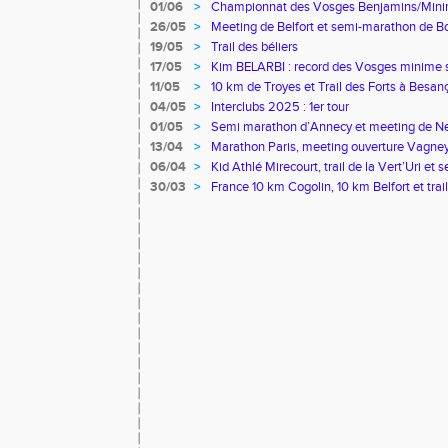
01/06
>
Championnat des Vosges Benjamins/Mini
26/05
>
Meeting de Belfort et semi-marathon de B
19/05
>
Trail des béliers
17/05
>
Kim BELARBI : record des Vosges minime
11/05
>
10 km de Troyes et Trail des Forts à Besan
04/05
>
Interclubs 2025 : 1er tour
01/05
>
Semi marathon d’Annecy et meeting de N
13/04
>
Marathon Paris, meeting ouverture Vagney
06/04
>
Kid Athlé Mirecourt, trail de la Vert’Uri e
Valence
30/03
>
France 10 km Cogolin, 10 km Belfort et trail